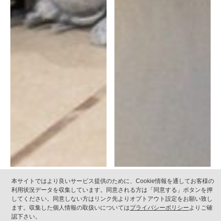
飼い犬に噛まれた場合にやる
子猫の噛み癖はどうすれば治
本サイトではより良いサービス提供のために、Cookie情報を通してお客様の
べきことと再発防止策につい
る？効果的な方法とは？
利用状況データを収集しています。同意される方は「同意する」ボタンを押
してください。同意しない方はリンク先よりオプトアウト設定をお願い致し
て
全て
商品の選び方
ます。収集した個人情報の取扱いについては
プライバシーポリシー
よりご確
認下さい。
全て
商品の選び方