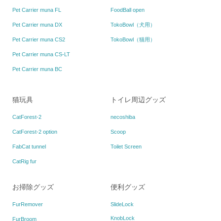
Pet Carrier muna FL
FoodBall open
Pet Carrier muna DX
TokoBowl（犬用）
Pet Carrier muna CS2
TokoBowl（猫用）
Pet Carrier muna CS-LT
Pet Carrier muna BC
猫玩具
トイレ周辺グッズ
CatForest-2
necoshiba
CatForest-2 option
Scoop
FabCat tunnel
Toilet Screen
CatRig fur
お掃除グッズ
便利グッズ
FurRemover
SlideLock
KnobLock
FurBroom