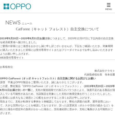
NEWS
ニュース
CatForest（キャット フォレスト）自主交換について
2019年9月20日～2020年8月31日お届け分
につきまして、2020年12月07日に下記内容の自主交換
を経済産業省へ届け出しました。
ご愛用の皆様にはご迷惑をおかけし誠に申し訳ございませんが、下記をご確認いただき、対象期間
に購入いただきました皆様には受付専用サイトまたはフリーダイヤルまでお申し込みいただきます
ようお願い申し上げます。
WEB受付専用サイト
お客様各位
株式会社テラモト
代表取締役社長 寺本信重
OPPO CatForest（オッポ キャットフォレスト）自主交換に関するお詫びとお願い
謹啓 平素はOPPO製品をご愛用いただき、誠にありがとうございます。
この度、弊社製品『OPPO CatForest（オッポ キャットフォレスト）』
（2019年9月20日～2020年
8月31日お届け分）の一部
に、支柱の製造段階での加工のバラつきにより、強度不足のある製品が混
入している可能性があるため、当該製品を対象にした支柱の無償交換を行うことといたしました。
お客様には多大なるご迷惑とご心配をおかけすること深くお詫び申し上げます。
現在までに、支柱が転倒する事例を１例確認しております。弊社の調査の結果、通常使用におい
て、大きな支障がないことを確認しておりますが、誤った設置状況（ボルトや支柱の緩み など）を
続けた場合や想定外の負荷がかかった場合に、支柱連結部に歪みや、支柱に亀裂が入る可能性がご
ざいます。