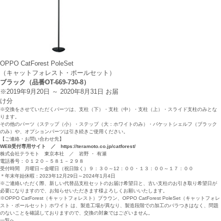
OPPO CatForest PoleSet
（キャットフォレスト・ポールセット）
ブラック（品番OT-669-730-8）
※2019年9月20日 ～ 2020年8月31日 お届
け分
※交換をさせていただくパーツは、支柱（下）・支柱（中）・支柱（上）・スライド支柱のみとな
ります。
その他のパーツ（ステップ（小）・ステップ（大：ホワイトのみ）・バケットシェルフ（ブラック
のみ）や、オプションパーツは引き続きご使用ください。
【ご連絡・お問い合わせ先】
WEB受付専用サイト ／
https://teramoto.co.jp/catforest/
株式会社テラモト 東京本社 ／ 岩野 ・ 有瀬
電話番号：０１２０－５８１－２９８
受付時間 月曜日～金曜日（祝日除く）９：３０～12：００・１３：００～１７：００
＊年末年始休暇：2023年12月29日～2024年1月4日
※ご連絡いただく際、新しい代替品支柱セットのお届け希望日と、古い支柱のお引き取り希望日が
必要になりますので、お知らせいただきます様よろしくお願いいたします。
※OPPO CatForest（キャットフォレスト）ブラウン、OPPO CatForest PoleSet（キャットフォレ
スト・ポールセット）ホワイト は、製造工場が異なり、製造段階での加工のバラつきはなく、問題
のないことを確認しておりますので、交換の対象ではございません。
一覧へ