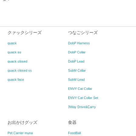
クァックシリーズ
つなごシリーズ
quack
DobP Harness
quack ss
DobP Collar
quack closed
DobP Lead
quack closed ss
SubM Collar
quack face
SubM Lead
ENVY Cat Collar
ENVY Cat Collar Set
3Way Drive&Carry
お出かけグッズ
食器
Pet Carrier muna
FoodBall