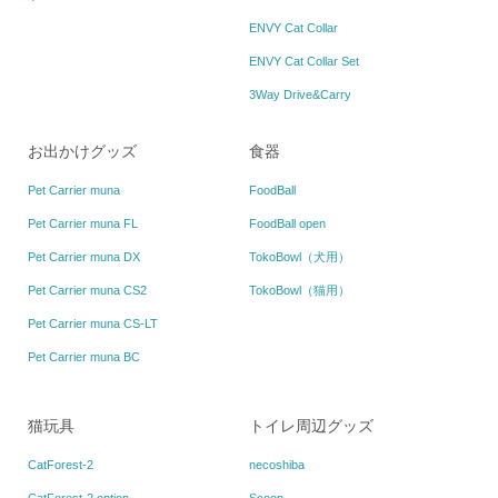
ENVY Cat Collar
ENVY Cat Collar Set
3Way Drive&Carry
お出かけグッズ
食器
Pet Carrier muna
FoodBall
Pet Carrier muna FL
FoodBall open
Pet Carrier muna DX
TokoBowl（犬用）
Pet Carrier muna CS2
TokoBowl（猫用）
Pet Carrier muna CS-LT
Pet Carrier muna BC
猫玩具
トイレ周辺グッズ
CatForest-2
necoshiba