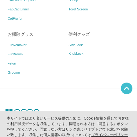
CatForest-2 option
Scoop
FabCat tunnel
Toilet Screen
CatRig fur
お掃除グッズ
便利グッズ
FurRemover
SlideLock
KnobLock
FurBroom
ketori
Groomo
本サイトではより良いサービス提供のために、Cookie情報を通してお客様
の利用状況データを収集しています。同意される方は「同意する」ボタン
当ウェブサイトに掲載されている写真、画像、テキスト等の無断使用及び複写を禁止しま
を押してください。同意しない方はリンク先よりオプトアウト設定をお願
す。
｢OPPO｣は(株)テラモトが所有する登録商標です。
い致します。収集した個人情報の取扱いについては
プライバシーポリシー