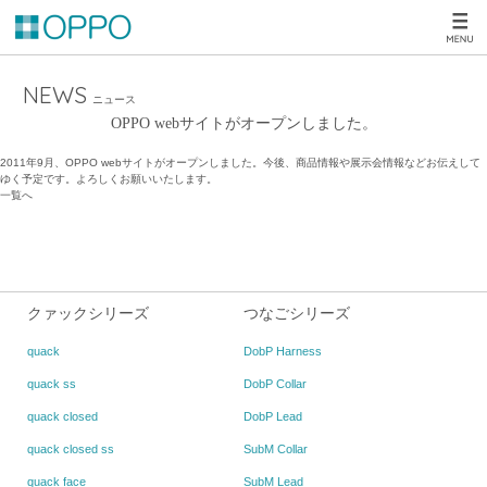
NEWS
ニュース
OPPO webサイトがオープンしました。
2011年9月、OPPO webサイトがオープンしました。今後、商品情報や展示会情報などお伝えして
ゆく予定です。よろしくお願いいたします。
一覧へ
クァックシリーズ
つなごシリーズ
quack
DobP Harness
quack ss
DobP Collar
quack closed
DobP Lead
quack closed ss
SubM Collar
quack face
SubM Lead