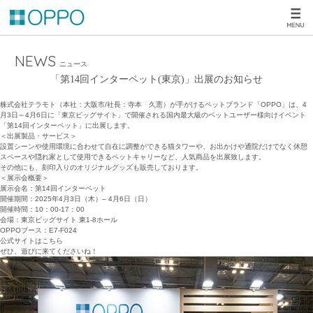
NEWS
ニュース
「第14回インターペット(東京)」出展のお知らせ
株式会社テラモト（本社：大阪市/社長：寺本 久憲）が手がけるペットブランド「OPPO」は、4
月3日～4月6日に「東京ビッグサイト」で開催される国内最大級のペットユーザー様向けイベント
「第14回インターペット」に出展します。
＜出展製品・サービス＞
設置シーンや使用環境に合わせて自在に調整ができる猫タワーや、お出かけや通院だけでなく休憩
スペースや隠れ家として使用できるペットキャリーなど、人気商品を出展致します。
その他にも、刻印入りのオリジナルグッズも販売しております。
＜展示会概要＞
展示会名：第14回インターペット
開催期間：2025年4月3日（木）– 4月6日（日）
開催時間：10：00-17：00
会場：東京ビッグサイト 東1-8ホール
OPPOブース：E7-F024
公式サイトはこちら
ぜひ、遊びに来てくださいね！