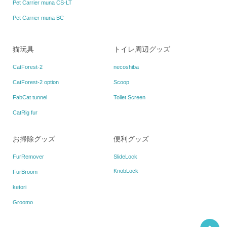
Pet Carrier muna CS-LT
Pet Carrier muna BC
猫玩具
トイレ周辺グッズ
CatForest-2
necoshiba
CatForest-2 option
Scoop
FabCat tunnel
Toilet Screen
CatRig fur
お掃除グッズ
便利グッズ
FurRemover
SlideLock
KnobLock
FurBroom
ketori
Groomo