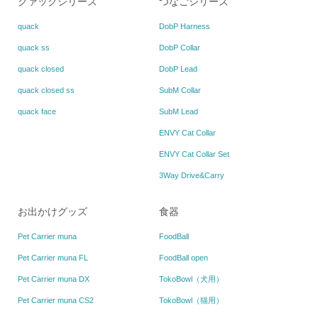
クァックシリーズ
つなごシリーズ
quack
DobP Harness
quack ss
DobP Collar
quack closed
DobP Lead
quack closed ss
SubM Collar
quack face
SubM Lead
ENVY Cat Collar
ENVY Cat Collar Set
3Way Drive&Carry
お出かけグッズ
食器
Pet Carrier muna
FoodBall
Pet Carrier muna FL
FoodBall open
Pet Carrier muna DX
TokoBowl（犬用）
Pet Carrier muna CS2
TokoBowl（猫用）