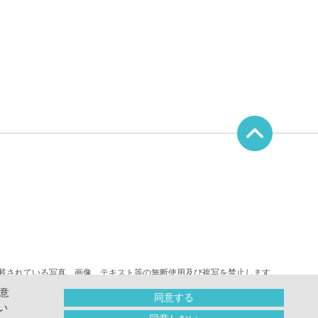
載されている写真、画像、テキスト等の無断使用及び複写を禁止します。
｢OPPO｣は(株)テラモトが所有する登録商標です。
意
同意する
｢quack｣｢クァック｣は(株)テラモトが所有する登録商標です。
い
Copyright（C）2011
-2026 OPPO All Rights Reserved