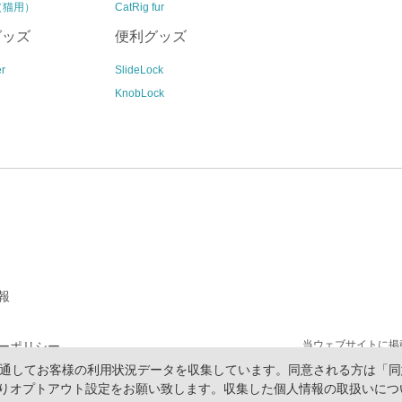
l（猫用）
CatRig fur
グッズ
便利グッズ
r
SlideLock
KnobLock
報
当ウェブサイトに掲
ーポリシー
報を通してお客様の利用状況データを収集しています。同意される方は「同
プ
りオプトアウト設定をお願い致します。収集した個人情報の取扱いにつ