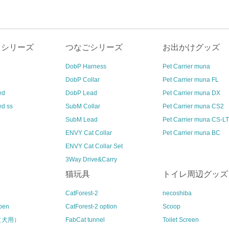
クシリーズ
つなごシリーズ
お出かけグッズ
DobP Harness
Pet Carrier muna
DobP Collar
Pet Carrier muna FL
ed
DobP Lead
Pet Carrier muna DX
ed ss
SubM Collar
Pet Carrier muna CS2
SubM Lead
Pet Carrier muna CS-LT
ENVY Cat Collar
Pet Carrier muna BC
ENVY Cat Collar Set
3Way Drive&Carry
猫玩具
トイレ周辺グッズ
CatForest-2
necoshiba
pen
CatForest-2 option
Scoop
l（犬用）
FabCat tunnel
Toilet Screen