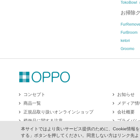
TokoBow
お掃除
FurRemove
FurBroom
ketori
Groomo
コンセプト
お知らせ
商品一覧
メディア情
正規品取り扱いオンラインショップ
会社概要
模倣品に関する注意
プライバシ
本サイトではより良いサービス提供のために、Cookie情
お問合せ
サイトマッ
する」ボタンを押してください。同意しない方はリンク先よ