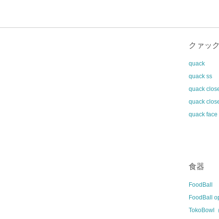
クァッ
quack
quack ss
quack clos
quack clos
quack face
食器
FoodBall
FoodBall o
TokoBow