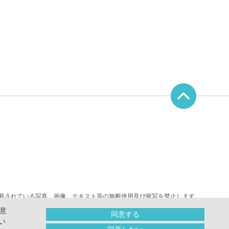
載されている写真、画像、テキスト等の無断使用及び複写を禁止します。
｢OPPO｣は(株)テラモトが所有する登録商標です。
意
同意する
｢quack｣｢クァック｣は(株)テラモトが所有する登録商標です。
い
Copyright（C）2011
-2026 OPPO All Rights Reserved