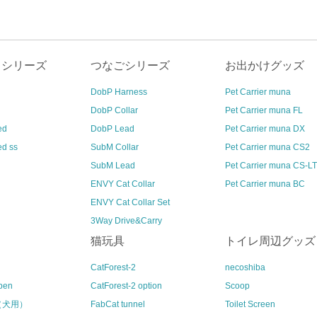
クシリーズ
つなごシリーズ
お出かけグッズ
DobP Harness
Pet Carrier muna
DobP Collar
Pet Carrier muna FL
ed
DobP Lead
Pet Carrier muna DX
ed ss
SubM Collar
Pet Carrier muna CS2
SubM Lead
Pet Carrier muna CS-LT
ENVY Cat Collar
Pet Carrier muna BC
ENVY Cat Collar Set
3Way Drive&Carry
猫玩具
トイレ周辺グッズ
CatForest-2
necoshiba
pen
CatForest-2 option
Scoop
l（犬用）
FabCat tunnel
Toilet Screen