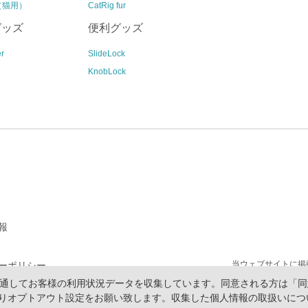
l（猫用）
CatRig fur
グッズ
便利グッズ
r
SlideLock
KnobLock
報
当ウェブサイトに掲
ーポリシー
報を通してお客様の利用状況データを収集しています。同意される方は「同
プ
りオプトアウト設定をお願い致します。収集した個人情報の取扱いにつ