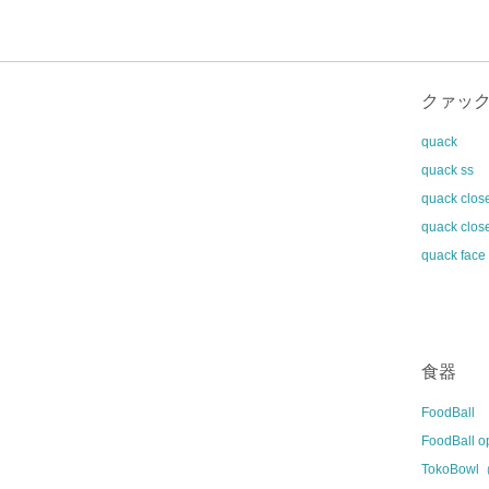
クァッ
quack
quack ss
quack clos
quack clos
quack face
食器
FoodBall
FoodBall o
TokoBow