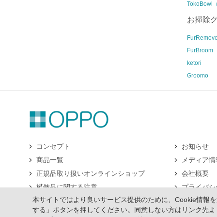
TokoBow
お掃除
FurRemove
FurBroom
ketori
Groomo
コンセプト
お知らせ
商品一覧
メディア情
正規品取り扱いオンラインショップ
会社概要
模倣品に関する注意
プライバシ
本サイトではより良いサービス提供のために、Cookie情
お問合せ
サイトマッ
する」ボタンを押してください。同意しない方はリンク先よ