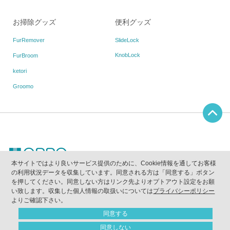
お掃除グッズ
便利グッズ
FurRemover
SlideLock
KnobLock
FurBroom
ketori
Groomo
本サイトではより良いサービス提供のために、Cookie情報を通してお客様
の利用状況データを収集しています。同意される方は「同意する」ボタン
当ウェブサイトに掲載されている写真、画像、テキスト等の無断使用及び複写を禁止しま
を押してください。同意しない方はリンク先よりオプトアウト設定をお願
す。
｢OPPO｣は(株)テラモトが所有する登録商標です。
い致します。収集した個人情報の取扱いについては
プライバシーポリシー
｢quack｣｢クァック｣は(株)テラモトが所有する登録商標です。
よりご確認下さい。
Copyright（C）2011
-2026 OPPO All Rights Reserved
同意する
同意しない