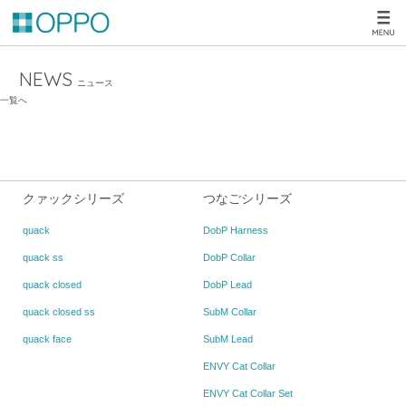
NEWS
ニュース
一覧へ
クァックシリーズ
つなごシリーズ
quack
DobP Harness
quack ss
DobP Collar
quack closed
DobP Lead
quack closed ss
SubM Collar
quack face
SubM Lead
ENVY Cat Collar
ENVY Cat Collar Set