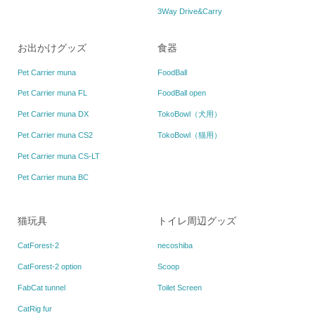
3Way Drive&Carry
お出かけグッズ
食器
Pet Carrier muna
FoodBall
Pet Carrier muna FL
FoodBall open
Pet Carrier muna DX
TokoBowl（犬用）
Pet Carrier muna CS2
TokoBowl（猫用）
Pet Carrier muna CS-LT
Pet Carrier muna BC
猫玩具
トイレ周辺グッズ
CatForest-2
necoshiba
CatForest-2 option
Scoop
FabCat tunnel
Toilet Screen
CatRig fur