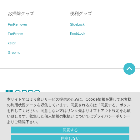
お掃除グッズ
便利グッズ
FurRemover
SlideLock
KnobLock
FurBroom
ketori
Groomo
本サイトではより良いサービス提供のために、Cookie情報を通してお客様
の利用状況データを収集しています。同意される方は「同意する」ボタン
当ウェブサイトに掲載されている写真、画像、テキスト等の無断使用及び複写を禁止しま
を押してください。同意しない方はリンク先よりオプトアウト設定をお願
す。
｢OPPO｣は(株)テラモトが所有する登録商標です。
い致します。収集した個人情報の取扱いについては
プライバシーポリシー
｢quack｣｢クァック｣は(株)テラモトが所有する登録商標です。
よりご確認下さい。
Copyright（C）2011
-2026 OPPO All Rights Reserved
同意する
同意しない