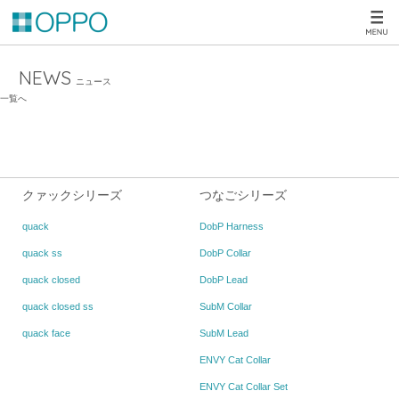
NEWS
ニュース
一覧へ
クァックシリーズ
つなごシリーズ
quack
DobP Harness
quack ss
DobP Collar
quack closed
DobP Lead
quack closed ss
SubM Collar
quack face
SubM Lead
ENVY Cat Collar
ENVY Cat Collar Set