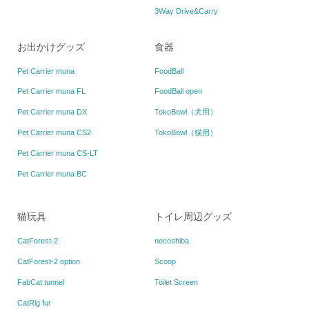
3Way Drive&Carry
お出かけグッズ
食器
Pet Carrier muna
FoodBall
Pet Carrier muna FL
FoodBall open
Pet Carrier muna DX
TokoBowl（犬用）
Pet Carrier muna CS2
TokoBowl（猫用）
Pet Carrier muna CS-LT
Pet Carrier muna BC
猫玩具
トイレ周辺グッズ
CatForest-2
necoshiba
CatForest-2 option
Scoop
FabCat tunnel
Toilet Screen
CatRig fur