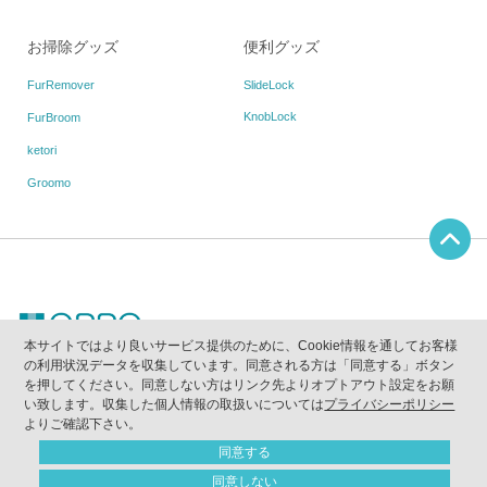
お掃除グッズ
便利グッズ
FurRemover
SlideLock
KnobLock
FurBroom
ketori
Groomo
本サイトではより良いサービス提供のために、Cookie情報を通してお客様
の利用状況データを収集しています。同意される方は「同意する」ボタン
当ウェブサイトに掲載されている写真、画像、テキスト等の無断使用及び複写を禁止しま
を押してください。同意しない方はリンク先よりオプトアウト設定をお願
す。
｢OPPO｣は(株)テラモトが所有する登録商標です。
い致します。収集した個人情報の取扱いについては
プライバシーポリシー
｢quack｣｢クァック｣は(株)テラモトが所有する登録商標です。
よりご確認下さい。
Copyright（C）2011
-2026 OPPO All Rights Reserved
同意する
同意しない