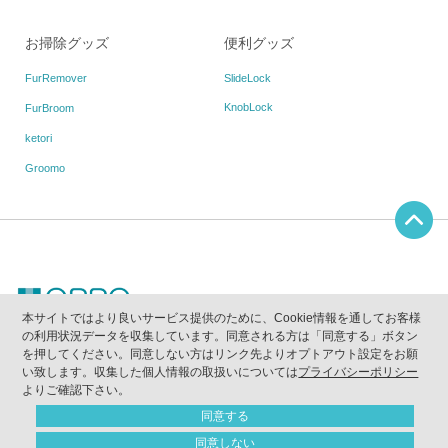
お掃除グッズ
便利グッズ
FurRemover
SlideLock
KnobLock
FurBroom
ketori
Groomo
本サイトではより良いサービス提供のために、Cookie情報を通してお客様
の利用状況データを収集しています。同意される方は「同意する」ボタン
当ウェブサイトに掲載されている写真、画像、テキスト等の無断使用及び複写を禁止しま
を押してください。同意しない方はリンク先よりオプトアウト設定をお願
す。
｢OPPO｣は(株)テラモトが所有する登録商標です。
い致します。収集した個人情報の取扱いについては
プライバシーポリシー
｢quack｣｢クァック｣は(株)テラモトが所有する登録商標です。
よりご確認下さい。
Copyright（C）2011
-2026 OPPO All Rights Reserved
同意する
同意しない