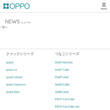
NEWS
ニュース
一覧へ
クァックシリーズ
つなごシリーズ
quack
DobP Harness
quack ss
DobP Collar
quack closed
DobP Lead
quack closed ss
SubM Collar
quack face
SubM Lead
ENVY Cat Collar
ENVY Cat Collar Set