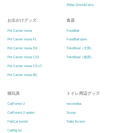
3Way Drive&Carry
お出かけグッズ
食器
Pet Carrier muna
FoodBall
Pet Carrier muna FL
FoodBall open
Pet Carrier muna DX
TokoBowl（犬用）
Pet Carrier muna CS2
TokoBowl（猫用）
Pet Carrier muna CS-LT
Pet Carrier muna BC
猫玩具
トイレ周辺グッズ
CatForest-2
necoshiba
CatForest-2 option
Scoop
FabCat tunnel
Toilet Screen
CatRig fur