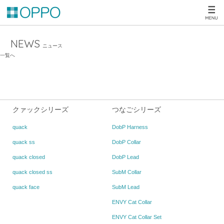
NEWS
ニュース
一覧へ
クァックシリーズ
つなごシリーズ
quack
DobP Harness
quack ss
DobP Collar
quack closed
DobP Lead
quack closed ss
SubM Collar
quack face
SubM Lead
ENVY Cat Collar
ENVY Cat Collar Set