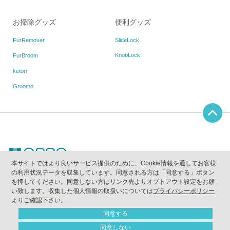
お掃除グッズ
便利グッズ
FurRemover
SlideLock
KnobLock
FurBroom
ketori
Groomo
本サイトではより良いサービス提供のために、Cookie情報を通してお客様
の利用状況データを収集しています。同意される方は「同意する」ボタン
当ウェブサイトに掲載されている写真、画像、テキスト等の無断使用及び複写を禁止しま
を押してください。同意しない方はリンク先よりオプトアウト設定をお願
す。
｢OPPO｣は(株)テラモトが所有する登録商標です。
い致します。収集した個人情報の取扱いについては
プライバシーポリシー
｢quack｣｢クァック｣は(株)テラモトが所有する登録商標です。
よりご確認下さい。
Copyright（C）2011
-2026 OPPO All Rights Reserved
同意する
同意しない