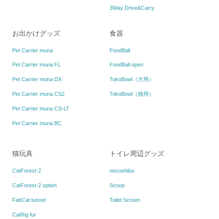
3Way Drive&Carry
お出かけグッズ
食器
Pet Carrier muna
FoodBall
Pet Carrier muna FL
FoodBall open
Pet Carrier muna DX
TokoBowl（犬用）
Pet Carrier muna CS2
TokoBowl（猫用）
Pet Carrier muna CS-LT
Pet Carrier muna BC
猫玩具
トイレ周辺グッズ
CatForest-2
necoshiba
CatForest-2 option
Scoop
FabCat tunnel
Toilet Screen
CatRig fur