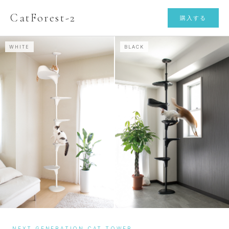
CatForest-2
購入する
WHITE
BLACK
NEXT GENERATION CAT TOWER